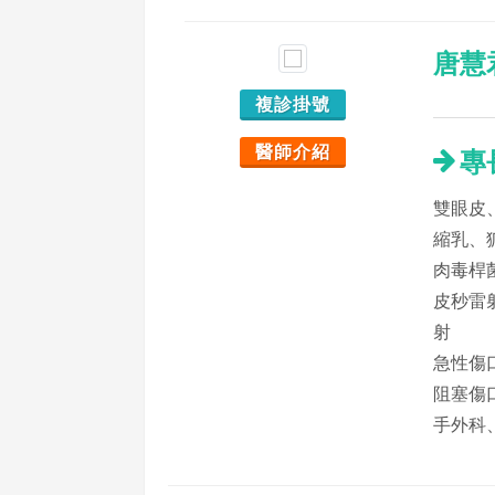
唐慧
複診掛號
醫師介紹
專
雙眼皮
縮乳、
肉毒桿
皮秒雷
射
急性傷
阻塞傷
手外科