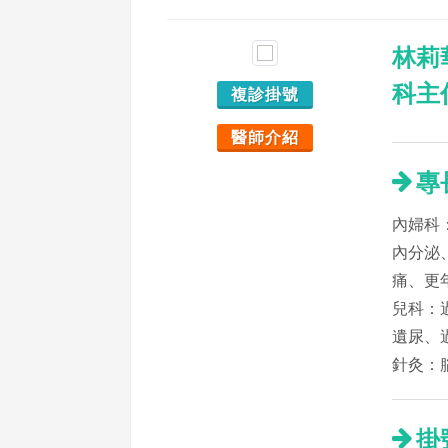
林莉
科主
複診掛號
醫師介紹
專
內婦科
內分泌
痛、更
兒科：
遺尿、
針灸：
掛