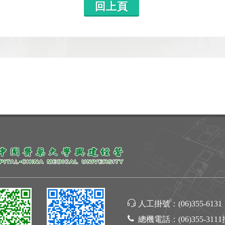
回上頁
人工掛號：
(06)355-6131
總機電話：
(06)355-311