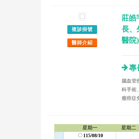
莊皓
長、
複診掛號
醫院
醫師介紹
專
腦血管
科手術
瘤癌症