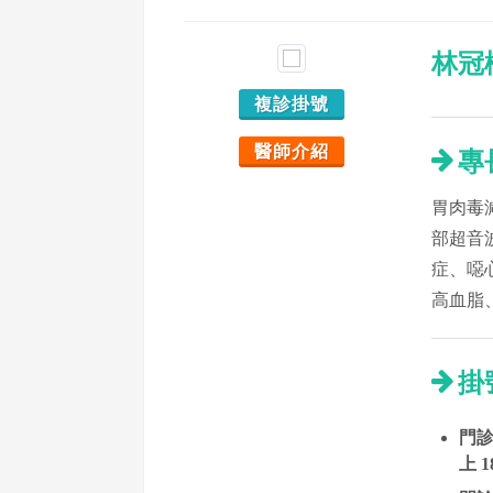
林冠
複診掛號
醫師介紹
專
胃肉毒
部超音
症、噁
高血脂
掛
門診時
上 