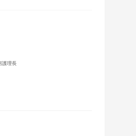
房
護理長