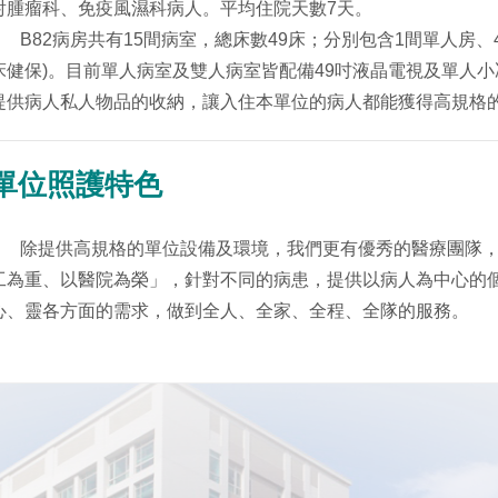
射腫瘤科、免疫風濕科病人。平均住院天數7天。
B82病房共有15間病室，總床數49床；分別包含1間單人房、4間
床健保)。目前單人病室及雙人病室皆配備49吋液晶電視及單人
提供病人私人物品的收納，讓入住本單位的病人都能獲得高規格
單位照護特色
除提供高規格的單位設備及環境，我們更有優秀的醫療團隊，
工為重、以醫院為榮」，針對不同的病患，提供以病人為中心的
心、靈各方面的需求，做到全人、全家、全程、全隊的服務。