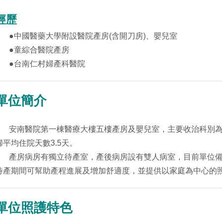
經歷
●
中國醫藥大學附設醫院產房
(
含開刀房
)
、嬰兒室
●
童綜合醫院產房
●
台南仁村婦產科醫院
單位簡介
安南醫院第一棟醫療大樓五樓產房及嬰兒室，主要收治科別
婦平均住院天數
3.5
天。
產房病房有獨立待產室，產後病房設有雙人病室，目前單位備
待產期間可幫助產程進展及增加舒適度，並提供以家庭為中心的
單位照護特色