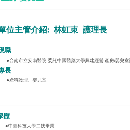
單位主管介紹
林虹束
護理長
:
現職
●
台南市立安南醫院-委託中國醫藥大學興建經營 產房/嬰兒
專長
●
產科護理、嬰兒室
學歷
●
中臺科技大學二技畢業