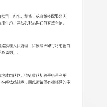
白吐司、肉包、麵條、或白飯搭配嬰兒肉
食用牛奶、其他乳製品與任何有渣食物。
聯絡護理人員處理。術後隔天即可將您傷口
手為原則）。
管塊或肉狀物。痔瘡環狀切除手術是利用
非神經敏感組織，因此術後僅有極輕微的疼