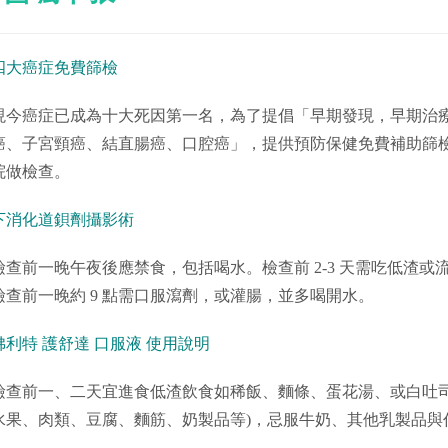
四大癌症免費篩檢
現今癌症已成為十大死因第一名，為了提倡「早期發現，早期治
癌、子宮頸癌、結直腸癌、口腔癌」，提供預防保健免費補助篩
院做檢查。
下消化道鋇劑攝影術
檢查前一晚午夜後應禁食，包括喝水。檢查前 2-3 天需吃低渣或流
檢查前一晚約 9 點需口服瀉劑，或灌腸，並多喝開水。
佛利特 護舒達 口服液 使用說明
檢查前一、二天宜進食低渣飲食如稀飯、麵條、蛋花湯、或白吐司
水果、肉類、豆腐、麵筋、奶製品等)，忌服牛奶、其他乳製品與