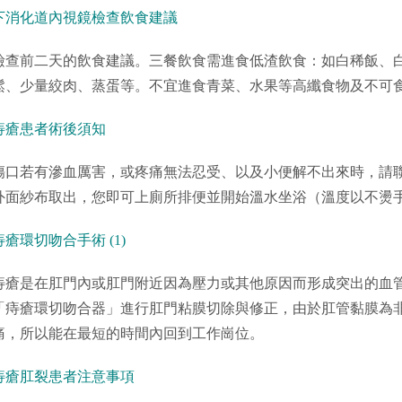
下消化道內視鏡檢查飲食建議
檢查前二天的飲食建議。三餐飲食需進食低渣飲食：如白稀飯、
鬆、少量絞肉、蒸蛋等。不宜進食青菜、水果等高纖食物及不可
痔瘡患者術後須知
傷口若有滲血厲害，或疼痛無法忍受、以及小便解不出來時，請
外面紗布取出，您即可上廁所排便並開始溫水坐浴（溫度以不燙
痔瘡環切吻合手術 (1)
痔瘡是在肛門內或肛門附近因為壓力或其他原因而形成突出的血
「痔瘡環切吻合器」進行肛門粘膜切除與修正，由於肛管黏膜為
痛，所以能在最短的時間內回到工作崗位。
痔瘡肛裂患者注意事項