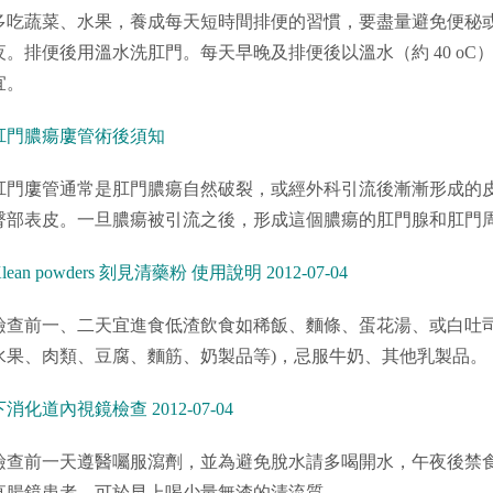
多吃蔬菜、水果，養成每天短時間排便的習慣，要盡量避免便秘
夜。排便後用溫水洗肛門。每天早晚及排便後以溫水（約 40 oC）
宜。
肛門膿瘍廔管術後須知
肛門廔管通常是肛門膿瘍自然破裂，或經外科引流後漸漸形成的
臀部表皮。一旦膿瘍被引流之後，形成這個膿瘍的肛門腺和肛門
lean powders 刻見清藥粉 使用說明 2012-07-04
檢查前一、二天宜進食低渣飲食如稀飯、麵條、蛋花湯、或白吐司
水果、肉類、豆腐、麵筋、奶製品等)，忌服牛奶、其他乳製品。
下消化道內視鏡檢查 2012-07-04
檢查前一天遵醫囑服瀉劑，並為避免脫水請多喝開水，午夜後禁
直腸鏡患者，可於早上喝少量無渣的清流質。