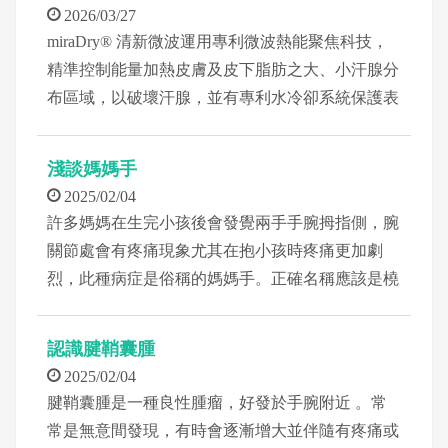
2026/03/27
miraDry® 清新微波運用專利微波熱能聚焦科技，
精準控制能量加熱皮膚及皮下脂肪之大、小汗腺分
布區域，以破壞汗腺，並有專利水冷卻系統保護表
皮及真皮層上方不燙傷，取得FDA認證，為非侵入
性腋下止汗治療，免手術、無手術冗長恢復期，改
淺談媽媽手
善腋下汗水、異味等問題。
2025/02/04
許多媽媽在生完小孩後會發覺兩手手腕拇指側，腕
關節處會有疼痛現象尤其在抱小孩時疼痛更加劇
烈，此種病症是俗稱的媽媽手。正確名稱應該是橈
骨莖狀肌腱滑膜炎，或是狹部腱鞘炎 De-Quervain
disease。
認識腱鞘囊腫
2025/02/04
腱鞘囊腫是一種良性腫瘤，好發於手腕附近 。常
常是無意間發現，有時會逐漸增大並伴隨有疼痛或