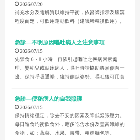
2026/07/20
補充水分及電解質以維持平衡，依醫師指示及腹瀉
程度而定，可飲用運動飲料（建議稀釋後飲用）。
急診—不明原因嘔吐病人之注意事項
2026/07/15
先禁食 6 ~ 8 小時，再依引起嘔吐之疾病因素處
理。嬰幼兒或臥床病人，嘔吐時請協助將頭側向一
邊。保持呼吸通暢，維持側臥姿勢。嘔吐後可用食
鹽水漱口，並保持口腔清潔。
急診—便秘病人的自我照護
2026/07/15
保持情緒穩定，除去不安的因素及降低緊張壓力。
每日進食均衡飲食外，應多吃含水份及豐富纖維的
食物，如：蔬菜、水果、海帶、粗糙麵包等。