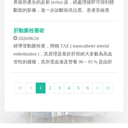
界面所產生的反射 (echo) 波，經處理後即可得到體
斷面的影像，進一步診斷病兆位置。患者至檢查
室，一般採平躺姿勢，但會視情況採側傾斜，檢查
人員會在受檢者身上塗抹 Jelly （一種無色無味的
肝動脈栓塞術
膏狀）以利超音波探頭接觸體表時不受空氣干擾，
2026/06/26
檢查過程須配合檢查人員的指令做深呼吸，閉、吐
經導管動脈栓塞，簡稱 TAE ( transcatheter arterial
氣的動作。
embolization )，其原理是基於肝癌絕大多數為高血
管性的腫瘤，其所需血液及營養 90 ~ 95 % 是由肝
動脈所供應，故利用栓塞物把肝動脈阻塞，使肝癌
細胞因沒有血流供應而缺氧壞死。
|<
<
1
2
3
4
5
6
>
>|