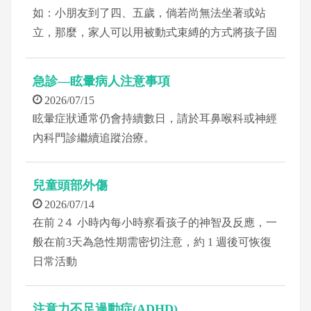
如：小朋友到了四、五歲，倘若尚無法坐著或站
立，那麼，家人可以用被動式束縛的方式將孩子固
定在椅子上，只留下特定目的要使用的肢端自由活
動，並引導孩子去執行特定的動作
急診—眩暈病人注意事項
2026/07/15
眩暈症狀通常仍會持續數日，請於耳鼻喉科或神經
內科門診繼續追蹤治療。
兒童頭部外傷
2026/07/14
在前 2４ 小時內每小時察看孩子的神智及反應，一
般在前3天為急性期需密切注意，約 1 週後可恢復
日常活動
注意力不足過動症(ADHD)