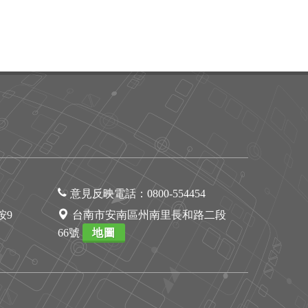
意見反映電話：
0800-554454
1按9
台南市安南區州南里長和路二段
66號
地圖