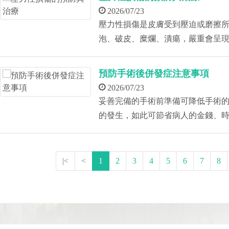
2026/07/23
壓力性損傷是皮膚受到壓迫或磨擦
泡、破皮、糜爛、潰瘍，嚴重會呈
預防手術後併發症注意事項
2026/07/23
妥善完備的手術前準備可降低手術
的發生，如此可節省病人的金錢、
|<
<
1
2
3
4
5
6
7
8