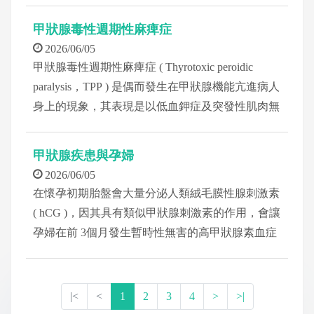
甲狀腺毒性週期性麻痺症
2026/06/05
甲狀腺毒性週期性麻痺症 ( Thyrotoxic peroidic
paralysis，TPP ) 是偶而發生在甲狀腺機能亢進病人
身上的現象，其表現是以低血鉀症及突發性肌肉無
力為主
甲狀腺疾患與孕婦
2026/06/05
在懷孕初期胎盤會大量分泌人類絨毛膜性腺刺激素
( hCG )，因其具有類似甲狀腺刺激素的作用，會讓
孕婦在前 3個月發生暫時性無害的高甲狀腺素血症
( 血中甲狀腺素濃度增加)
|<
<
1
2
3
4
>
>|