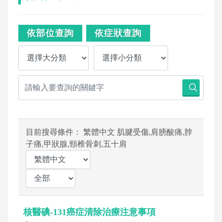
依部位查詢
依症狀查詢
目前搜尋條件： 繁體中文 肌腱受傷,肩膀酸痛,脖
子痛,甲狀腺,頸椎骨刺,五十肩
核醫碘-131癌症清除治療注意事項