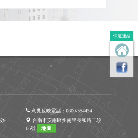
快速連結
意見反映電話：
0800-554454
1按9
台南市安南區州南里長和路二段
66號
地圖