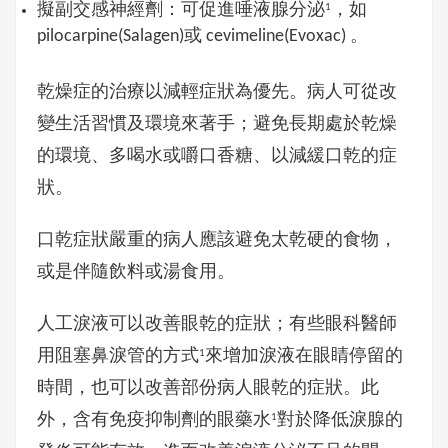
擬副交感神經劑
：
可促進唾液腺分泌
，如
1
pilocarpine(Salagen)或 cevimeline(Evoxac) 。
乾燥症的治療以減輕症狀為優先。病人可從改
變生活習慣及環境來著手；避免長期處於乾燥
的環境、多喝水或嚼口香糖、以減緩口乾的症
狀。
口乾症狀嚴重的病人應該避免太乾硬的食物，
或是伴隨飲料或湯食用。
人工淚液可以改善眼乾的症狀；有些眼科醫師
用阻塞鼻淚管的方式
來增加淚液在眼睛停留的
1
時間，也可以改善部份病人眼乾的症狀。此
外，含有免疫抑制劑的眼藥水
對於降低淚腺的
1