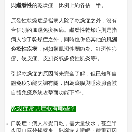
與
繼發性
的乾燥症，比例上約各佔一半。
原發性乾燥症是指病人除了乾燥症之外，沒有
合併別的風濕免疫疾病。繼發性乾燥症則是指
病人除了乾燥症之外，同時也併發其他的
風濕
免疫性疾病
，例如類風濕性關節炎、紅斑性狼
瘡、硬皮症、皮肌炎或多發性肌炎等
。
1
引起乾燥症的原因尚未完全了解，但已知和自
體免疫功能失調有關，因為淚腺與唾液腺會被
自體免疫系統攻擊而功能下降
。
1
乾燥症常見症狀有哪些？
口乾症：病人常覺口乾，需大量飲水，甚至半
夜因口唇乾燥醒來，影響病人睡眠；嚴重可因