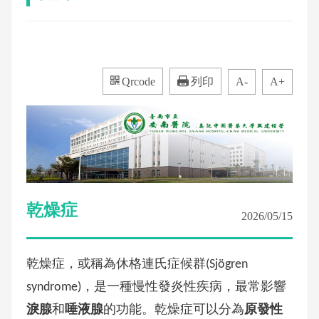
Qrcode
列印
A-
A+
乾燥症
2026/05/15
乾燥症，或稱為休格連氏症候群(Sjögren
syndrome)，是一種慢性發炎性疾病，最常影響
淚腺
和
唾液腺
的功能。乾燥症可以分為
原發性