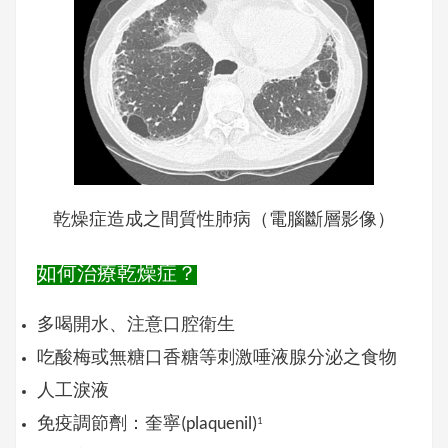
乾燥症造成之間質性肺病（電腦斷層影像）
如何治療乾燥症？
多喝開水、注意口腔衛生
吃酸梅或無糖口香糖等刺激唾液腺分泌之食物
人工淚液
免疫調節劑：奎寧(plaquenil)
1