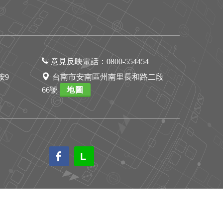
意見反映電話：
0800-554454
1按9
台南市安南區州南里長和路二段
66號
地圖
L
L