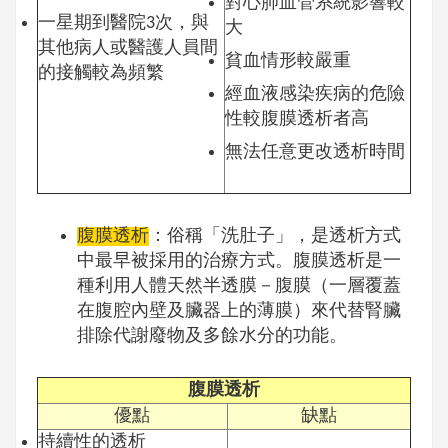
對心肺血管系統影響較
一星期到醫院3次，與
大
其他病人或醫護人員間
貧血情形較嚴重
的接觸較為頻繁
經血液感染疾病的危險
性較腹膜透析者高
無法任意更改透析時間
腹膜透析
：俗稱「洗肚子」，是透析方式
中最早被採用的治療方式。腹膜透析是一
種利用人體天然半透膜－腹膜（一層覆蓋
在腹腔內壁及臟器上的薄膜）來代替腎臟
排除代謝廢物及多餘水分的功能。
腹膜透析
優點
缺點
持續性的透析