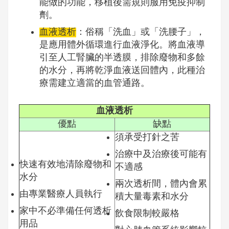
能做的功能，移植後需規則服用免疫抑制
劑。
血液透析
：俗稱「洗血」或「洗腰子」，
是應用體外循環進行血液淨化。將血液導
引至人工腎臟的半透膜，排除廢物和多餘
的水分，再將乾淨血液送回體內，此種治
療需建立適當的血管通路。
血液透析
優點
缺點
須承受打針之苦
治療中及治療後可能有
快速有效地清除廢物和
不適感
水分
兩次透析間，體內會累
由專業醫療人員執行
積大量毒素和水分
家中不必準備任何透析
飲食限制較嚴格
用品