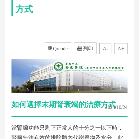
方式
Qrcode
列印
A-
A+
如何選擇末期腎衰竭的治療方式
2024/10/24
當腎臟功能只剩下正常人的十分之一以下時，
腎臟無法有效的排除體內代謝廢物及水分。此