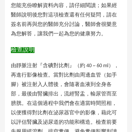
您能充份瞭解資料內容，請仔細閱讀；如果經
醫師說明後您對這項檢查還有任何疑問，請在
簽名前再與您的醫師充分討論，醫師會很樂意
為您解答，讓我們一起為您的健康努力。
檢查說明
由靜脈注射『含碘對比劑』（約 40 ~ 60 ml），
再進行影像檢查。當對比劑由周邊血管（如手
腳）被注射入人體後，會隨著血液到全身各
部，最後由腎臟排出，流經腎盂，輸尿管而至
膀胱。在這個過程中我們會在適當時間照相，
以便獲得對比劑在泌尿器官中的影像，藉此可
以評估腎臟及泌尿道的功能和構造。檢查前要
先服用緩瀉劑，排空糞便，避免糞便影響判讀