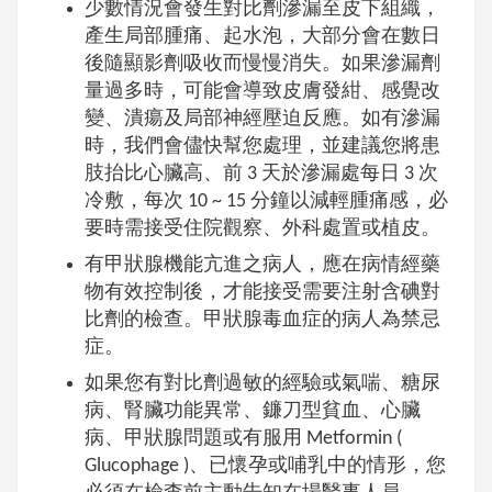
少數情況會發生對比劑滲漏至皮下組織，
產生局部腫痛、起水泡，大部分會在數日
後隨顯影劑吸收而慢慢消失。如果滲漏劑
量過多時，可能會導致皮膚發紺、感覺改
變、潰瘍及局部神經壓迫反應。如有滲漏
時，我們會儘快幫您處理，並建議您將患
肢抬比心臟高、前 3 天於滲漏處每日 3 次
冷敷，每次 10 ~ 15 分鐘以減輕腫痛感，必
要時需接受住院觀察、外科處置或植皮。
有甲狀腺機能亢進之病人，應在病情經藥
物有效控制後，才能接受需要注射含碘對
比劑的檢查。甲狀腺毒血症的病人為禁忌
症。
如果您有對比劑過敏的經驗或氣喘、糖尿
病、腎臟功能異常、鐮刀型貧血、心臟
病、甲狀腺問題或有服用 Metformin (
Glucophage )、已懷孕或哺乳中的情形，您