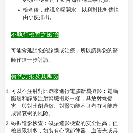
必須在檢查前主動告知在場醫事人員。
檢查後，建議多喝開水，以利對比劑儘快
由小便排出。
不執行檢查之風險
可能會延誤您的診斷或治療，所以請與您的醫
師作進一步討論。
替代方案及其風險
可以不注射對比劑來進行電腦斷層攝影：電腦
斷層和靜脈注射腎臟攝影ㄧ樣，具放射線傷
害，與對比劑過敏、對腎功能不良者有可能造
成腎衰竭的風險。
磁振造影檢查：磁振造影檢查的安全性高，但
檢查限制多，如裝有心臟節律器、血管夾或具