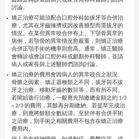
醫師會轉診並請病人或家長與各科醫師們諮詢
討論。
矯正治療可能須配合口腔外科如拔牙等合併治
療，尤其在牙齒擁擠或因改善臉型而需拔牙的
情況。在某些異常咬合伴有上、下顎骨異常的
病例，若顎骨的異常情況愈嚴重，則矯正治療
合併正顎手術的機率則愈高。通常，矯正醫師
會轉診或會診口腔外科或顱顏外科醫師，並請
病人或家長與上述醫師們諮詢討論。
矯正治療的費用會因病人的異常咬合之狀況、
骨骼之因素、矯正器種類之不同，拔牙與不拔
牙之治療、移動牙齒的數目等，而有所不同。
若開始進行治療，一般應先預繳總金額之約 1/3
~ 2/3 的費用，其餘再分期繳納。若提早完成治
療，則應將餘額全數結清。至於伴有合併手術
之治療，則手術之相關費用不包含在矯正治療
費用內。