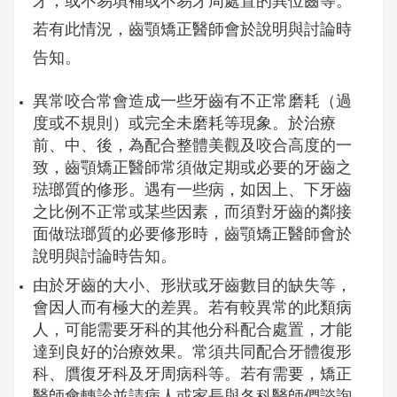
牙，或不易填補或不易牙周處置的異位齒等。
若有此情況，齒顎矯正醫師會於說明與討論時
告知。
異常咬合常會造成一些牙齒有不正常磨耗（過
度或不規則）或完全未磨耗等現象。於治療
前、中、後，為配合整體美觀及咬合高度的一
致，齒顎矯正醫師常須做定期或必要的牙齒之
琺瑯質的修形。遇有一些病，如因上、下牙齒
之比例不正常或某些因素，而須對牙齒的鄰接
面做琺瑯質的必要修形時，齒顎矯正醫師會於
說明與討論時告知。
由於牙齒的大小、形狀或牙齒數目的缺失等，
會因人而有極大的差異。若有較異常的此類病
人，可能需要牙科的其他分科配合處置，才能
達到良好的治療效果。常須共同配合牙體復形
科、贋復牙科及牙周病科等。若有需要，矯正