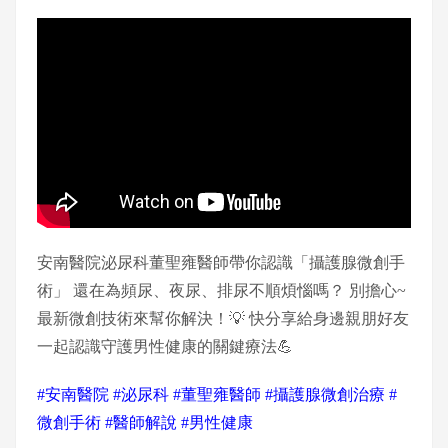
安南醫院泌尿科董聖雍醫師帶你認識「攝護腺微創手
術」 還在為頻尿、夜尿、排尿不順煩惱嗎？ 別擔心~
最新微創技術來幫你解決！💡 快分享給身邊親朋好友
一起認識守護男性健康的關鍵療法💪
#安南醫院 #泌尿科 #董聖雍醫師 #攝護腺微創治療 #
微創手術 #醫師解說 #男性健康