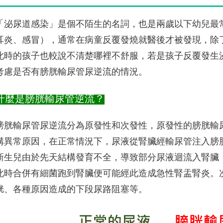
「泌尿道感染」是個不陌生的名詞，也是兩歲以下幼兒最
耳炎、感冒），通常在病童反覆發燒就醫後才被發現，除
此時的孩子也較說不清楚哪裡不舒服，若是孩子反覆發生
考慮是否有膀胱輸尿管尿逆流的情況。
什麼是膀胱輸尿管逆流？
膀胱輸尿管尿逆流分為原發性和次發性，原發性的膀胱輸
構異常原因，在正常情況下，尿液從腎臟經輸尿管注入膀
新生兒由於先天結構發育不全，導致部分尿液迴流入腎臟
此時合併有細菌跑到腎臟便可能經此造成急性腎盂腎炎。
胱、各種原因造成的下段尿路阻塞等。