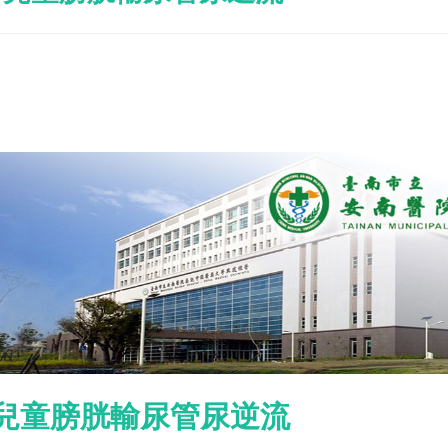
兒童膀胱輸尿管尿逆流