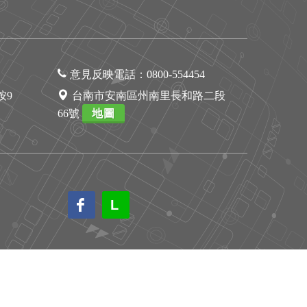
意見反映電話：
0800-554454
1按9
台南市安南區州南里長和路二段
66號
地圖
L
L