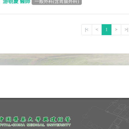
游朝慶 醫師
一般外科(含胃腸外科)
|<
<
1
>
>|