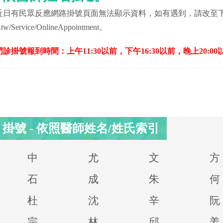
近日有民眾反應網路掛號頁面無法顯示資料，如有遇到，請改至
.tw/Service/OnlineAppointment
。
門診掛號報到時間：上午11:30以前，下午16:30以前，晚上20:00
掛號 - 依照醫師姓名/姓氏索引
中
尤
文
方
石
成
朱
何
杜
沈
辛
阮
宗
林
邱
姜