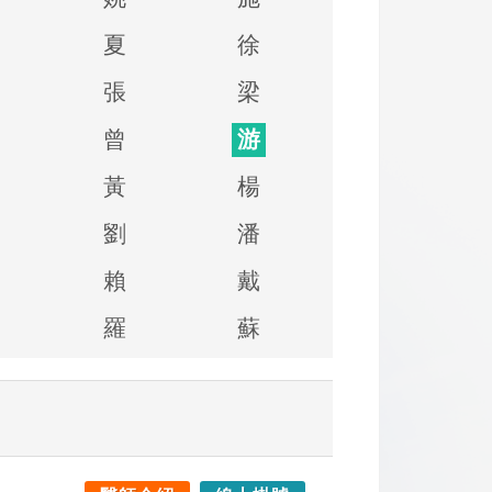
夏
徐
張
梁
曾
游
黃
楊
劉
潘
賴
戴
羅
蘇