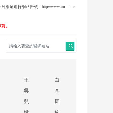
下列網址進行網路掛號：
http://www.tmanh.or
以前。
王
白
吳
李
兒
周
姚
施