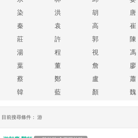
染
洪
胡
唐
秦
袁
高
崔
莊
許
郭
陳
湯
程
視
馮
葉
董
詹
廖
蔡
鄭
盧
蕭
韓
藍
顏
魏
目前搜尋條件： 游