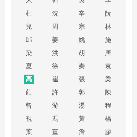
朱
何
吳
李
杜
沈
辛
阮
兒
周
宗
林
邱
姜
姚
施
染
洪
胡
唐
夏
徐
秦
袁
高
崔
張
梁
莊
許
郭
陳
曾
游
湯
程
視
馮
黃
楊
葉
董
詹
廖