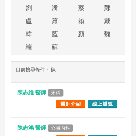
劉
潘
蔡
鄭
盧
蕭
賴
戴
韓
藍
顏
魏
羅
蘇
目前搜尋條件： 陳
陳志維 醫師
牙科
醫師介紹
線上掛號
陳志鴻 醫師
心臟內科