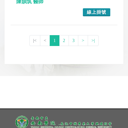
陳韻筑 醫師
線上掛號
|<
<
1
2
3
>
>|