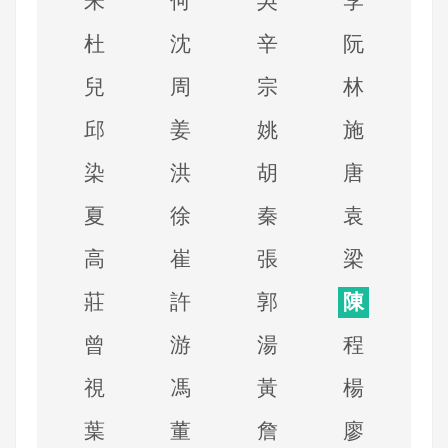
朱
何
吳
李
杜
沈
辛
阮
兒
周
宗
林
邱
姜
姚
施
染
洪
胡
唐
夏
徐
秦
袁
高
崔
張
梁
莊
許
郭
陳
曾
游
湯
程
視
馮
黃
楊
葉
董
詹
廖