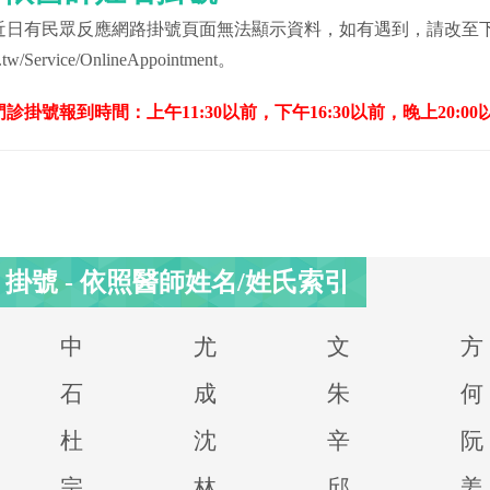
近日有民眾反應網路掛號頁面無法顯示資料，如有遇到，請改至
.tw/Service/OnlineAppointment
。
門診掛號報到時間：上午11:30以前，下午16:30以前，晚上20:00
掛號 - 依照醫師姓名/姓氏索引
中
尤
文
方
石
成
朱
何
杜
沈
辛
阮
宗
林
邱
姜