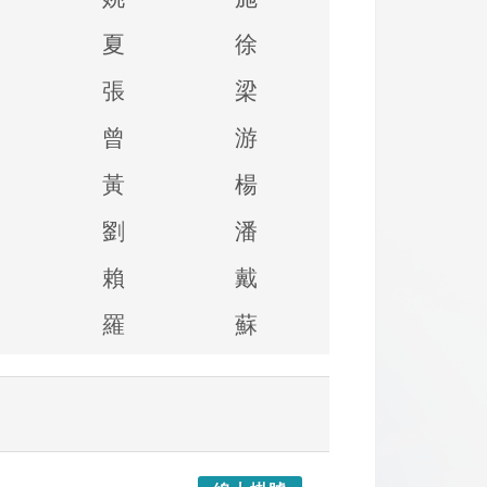
夏
徐
張
梁
曾
游
黃
楊
劉
潘
賴
戴
羅
蘇