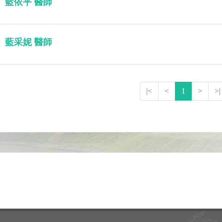
藍依平 醫師
藍采妮 醫師
|<
<
1
>
>|