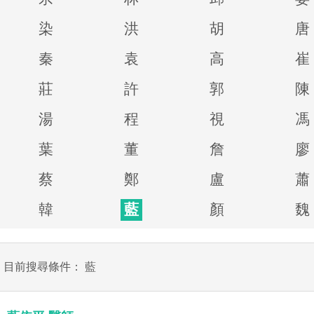
染
洪
胡
唐
秦
袁
高
崔
莊
許
郭
陳
湯
程
視
馮
葉
董
詹
廖
蔡
鄭
盧
蕭
韓
藍
顏
魏
目前搜尋條件： 藍