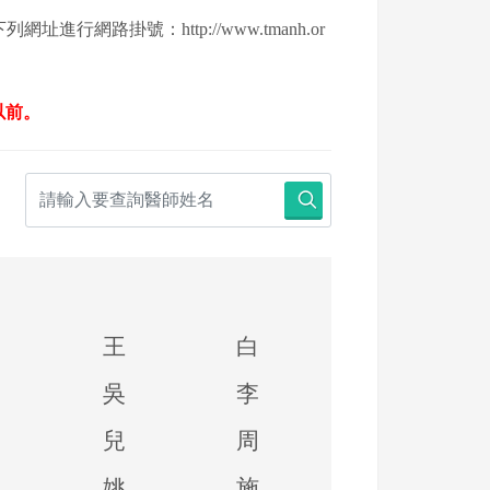
下列網址進行網路掛號：
http://www.tmanh.or
以前。
王
白
吳
李
兒
周
姚
施