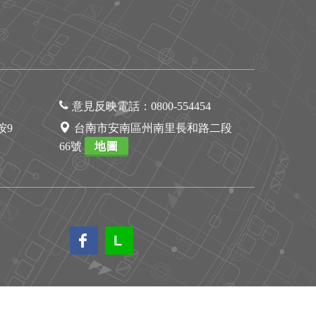
意見反映電話：
0800-554454
1按9
台南市安南區州南里長和路二段
66號
地圖
L
L